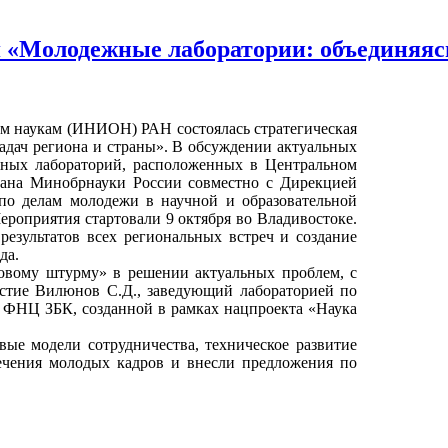
я «Молодежные лаборатории: объединяясь
м наукам (ИНИОН) РАН состоялась стратегическая
адач региона и страны». В обсуждении актуальных
жных лабораторий, расположенных в Центральном
ована Минобрнауки России совместно с Дирекцией
по делам молодежи в научной и образовательной
ероприятия стартовали 9 октября во Владивостоке.
результатов всех региональных встреч и создание
да.
овому штурму» в решении актуальных проблем, с
стие Вилюнов С.Д., заведующий лабораторией по
ФНЦ ЗБК, созданной в рамках нацпроекта «Наука
ые модели сотрудничества, техническое развитие
ечения молодых кадров и внесли предложения по