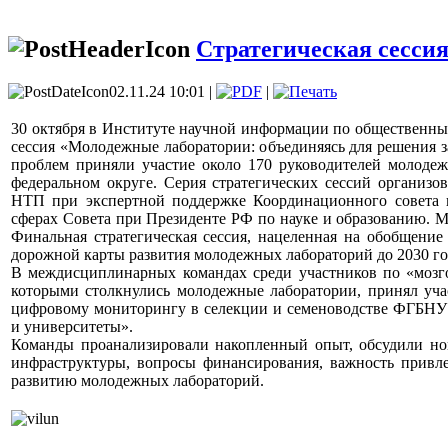
Стратегическая сесси
02.11.24 10:01 |
|
30 октября в Институте научной информации по общественны
сессия «Молодежные лаборатории: объединяясь для решения з
проблем приняли участие около 170 руководителей молоде
федеральном округе. Серия стратегических сессий организ
НТП при экспертной поддержке Координационного совета 
сферах Совета при Президенте РФ по науке и образованию. М
Финальная стратегическая сессия, нацеленная на обобщение 
дорожной карты развития молодежных лабораторий до 2030 го
В междисциплинарных командах среди участников по «мозг
которыми столкнулись молодежные лаборатории, принял уча
цифровому мониторингу в селекции и семеноводстве ФГБНУ 
и университеты».
Команды проанализировали накопленный опыт, обсудили нов
инфраструктуры, вопросы финансирования, важность привл
развитию молодежных лабораторий.