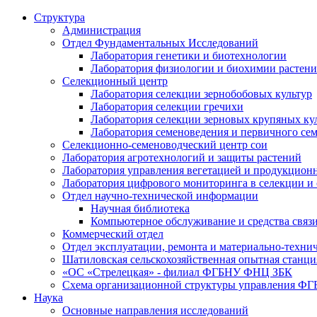
Структура
Администрация
Отдел Фундаментальных Исследований
Лаборатория генетики и биотехнологии
Лаборатория физиологии и биохимии растен
Селекционный центр
Лаборатория селекции зернобобовых культур
Лаборатория селекции гречихи
Лаборатория селекции зерновых крупяных ку
Лаборатория семеноведения и первичного се
Селекционно-семеноводческий центр сои
Лаборатория агротехнологий и защиты растений
Лаборатория управления вегетацией и продукцион
Лаборатория цифрового мониторинга в селекции и
Отдел научно-технической информации
Научная библиотека
Компьютерное обслуживание и средства связ
Коммерческий отдел
Отдел эксплуатации, ремонта и материально-техни
Шатиловская сельскохозяйственная опытная станци
«ОС «Стрелецкая» - филиал ФГБНУ ФНЦ ЗБК
Схема организационной структуры управления 
Наука
Основные направления исследований