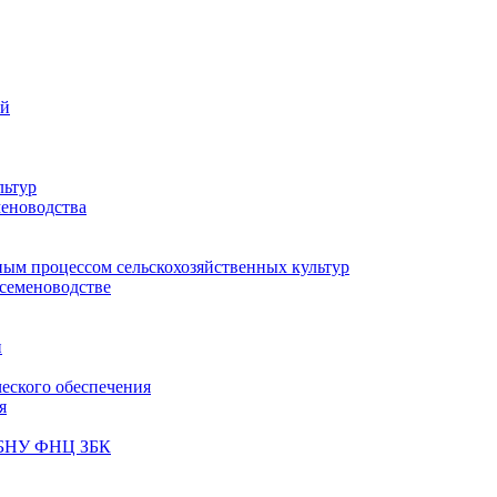
ий
льтур
меноводства
ным процессом сельскохозяйственных культур
 семеноводстве
и
ческого обеспечения
я
ФГБНУ ФНЦ ЗБК