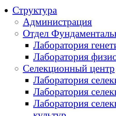
Структура
Администрация
Отдел Фундаменталь
Лаборатория генет
Лаборатория физи
Селекционный центр
Лаборатория селек
Лаборатория селек
Лаборатория селе
культур