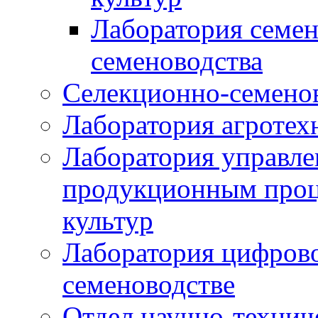
Лаборатория семен
семеноводства
Селекционно-семенов
Лаборатория агротех
Лаборатория управле
продукционным проц
культур
Лаборатория цифрово
семеноводстве
Отдел научно-техни