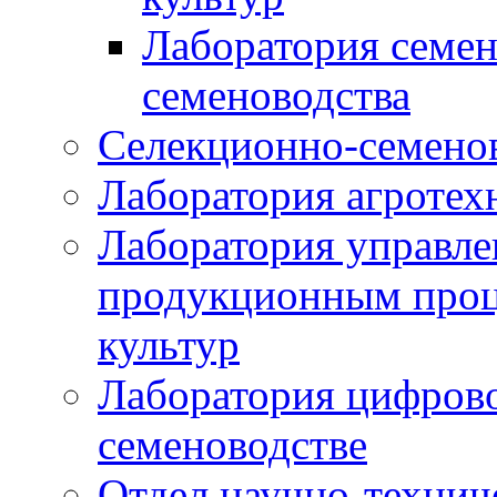
Лаборатория семен
семеноводства
Селекционно-семенов
Лаборатория агротех
Лаборатория управле
продукционным проц
культур
Лаборатория цифрово
семеноводстве
Отдел научно-техни