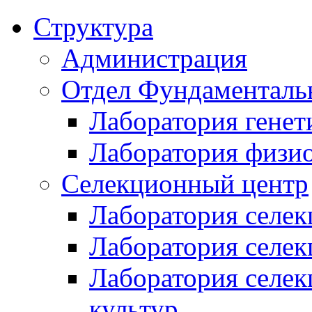
Структура
Администрация
Отдел Фундаменталь
Лаборатория генет
Лаборатория физи
Селекционный центр
Лаборатория селек
Лаборатория селек
Лаборатория селе
культур