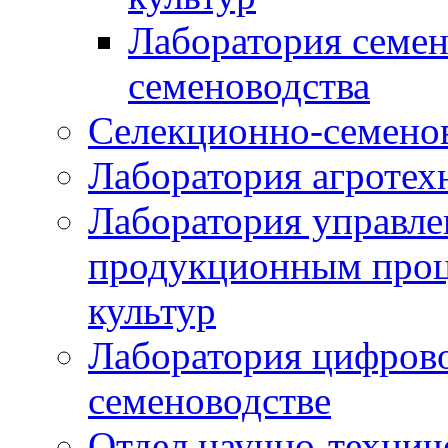
Лаборатория семен
семеноводства
Селекционно-семенов
Лаборатория агротех
Лаборатория управле
продукционным проц
культур
Лаборатория цифрово
семеноводстве
Отдел научно-техни