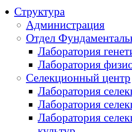
Структура
Администрация
Отдел Фундаменталь
Лаборатория генет
Лаборатория физи
Селекционный центр
Лаборатория селек
Лаборатория селек
Лаборатория селе
культур