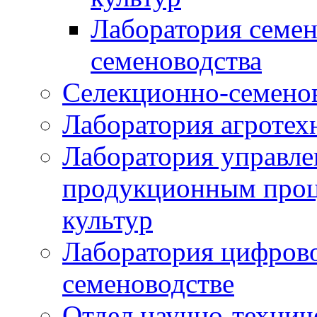
Лаборатория семен
семеноводства
Селекционно-семенов
Лаборатория агротех
Лаборатория управле
продукционным проц
культур
Лаборатория цифрово
семеноводстве
Отдел научно-техни