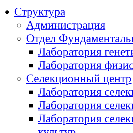
Структура
Администрация
Отдел Фундаменталь
Лаборатория генет
Лаборатория физи
Селекционный центр
Лаборатория селек
Лаборатория селек
Лаборатория селе
культур