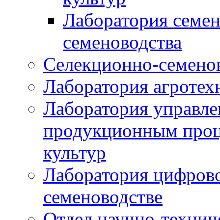
Лаборатория семен
семеноводства
Селекционно-семенов
Лаборатория агротех
Лаборатория управле
продукционным проц
культур
Лаборатория цифрово
семеноводстве
Отдел научно-техни