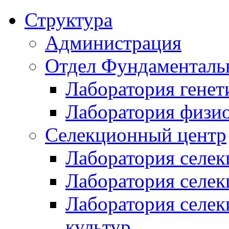
Структура
Администрация
Отдел Фундаменталь
Лаборатория генет
Лаборатория физи
Селекционный центр
Лаборатория селек
Лаборатория селек
Лаборатория селе
культур