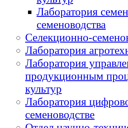
Лаборатория семен
семеноводства
Селекционно-семенов
Лаборатория агротех
Лаборатория управле
продукционным проц
культур
Лаборатория цифрово
семеноводстве
Отдел научно-техни