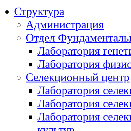
Структура
Администрация
Отдел Фундаменталь
Лаборатория генет
Лаборатория физи
Селекционный центр
Лаборатория селек
Лаборатория селек
Лаборатория селе
культур