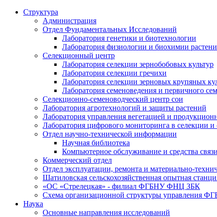
Структура
Администрация
Отдел Фундаментальных Исследований
Лаборатория генетики и биотехнологии
Лаборатория физиологии и биохимии растен
Селекционный центр
Лаборатория селекции зернобобовых культур
Лаборатория селекции гречихи
Лаборатория селекции зерновых крупяных ку
Лаборатория семеноведения и первичного се
Селекционно-семеноводческий центр сои
Лаборатория агротехнологий и защиты растений
Лаборатория управления вегетацией и продукцион
Лаборатория цифрового мониторинга в селекции и
Отдел научно-технической информации
Научная библиотека
Компьютерное обслуживание и средства связ
Коммерческий отдел
Отдел эксплуатации, ремонта и материально-техни
Шатиловская сельскохозяйственная опытная станци
«ОС «Стрелецкая» - филиал ФГБНУ ФНЦ ЗБК
Схема организационной структуры управления 
Наука
Основные направления исследований