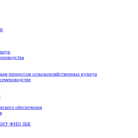
ий
льтур
меноводства
ным процессом сельскохозяйственных культур
 семеноводстве
и
ческого обеспечения
я
ФГБНУ ФНЦ ЗБК