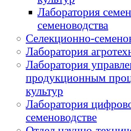
Лаборатория семен
семеноводства
Селекционно-семенов
Лаборатория агротех
Лаборатория управле
продукционным проц
культур
Лаборатория цифрово
семеноводстве
Отдел научно-техни