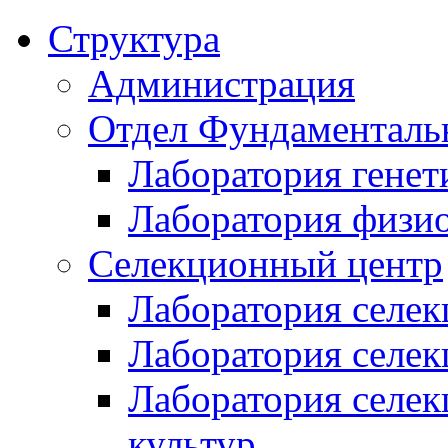
Структура
Администрация
Отдел Фундаменталь
Лаборатория генет
Лаборатория физи
Селекционный центр
Лаборатория селек
Лаборатория селек
Лаборатория селе
культур