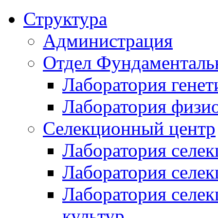
Структура
Администрация
Отдел Фундаменталь
Лаборатория генет
Лаборатория физи
Селекционный центр
Лаборатория селек
Лаборатория селек
Лаборатория селе
культур