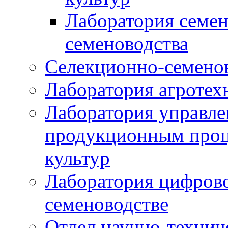
Лаборатория семен
семеноводства
Селекционно-семенов
Лаборатория агротех
Лаборатория управле
продукционным проц
культур
Лаборатория цифрово
семеноводстве
Отдел научно-техни