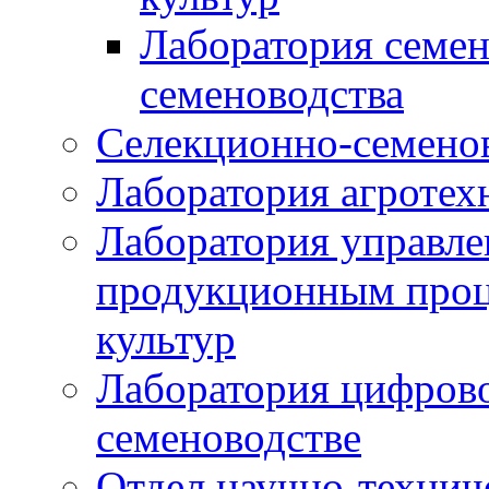
Лаборатория семен
семеноводства
Селекционно-семенов
Лаборатория агротех
Лаборатория управле
продукционным проц
культур
Лаборатория цифрово
семеноводстве
Отдел научно-техни