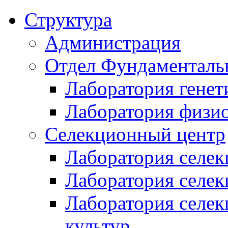
Структура
Администрация
Отдел Фундаменталь
Лаборатория генет
Лаборатория физи
Селекционный центр
Лаборатория селек
Лаборатория селек
Лаборатория селе
культур