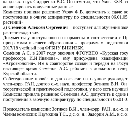
канд.с.-х. наук Сидоренко В.С. Он отметил, что Ухова Ф.В. 
анализировать полученные данные.
Комиссия приняла решение: Ухову Ф.В. допустить к сдаче в
поступления в очную аспирантуру по специальности 06.01.05
растений».
2)
Семёнов Алексей Сергеевич
– поступает для обучения зао
растениеводство».
Документы у поступающего оформлены в соответствии с Пр
программам высшего образования – программам подготовки 
2017/18 учебный год ФГБНУ ВНИИЗБК.
Семёнов А.С. в 2007 году окончил ФГОУВПО «Курская госуд
профессора И.И.Иванова», ему присуждена квалификаци
«Агроэкология». Им в соавторстве создан и передан на Госу
настоящее время Семёнов А.С. работает в должности ген
Курской области.
Собеседование провёл и дал согласие на научное руководст
член-корр. РАН, доктор с.-х. наук, профессор Зотиков В.И. О
теоретической и практической подготовки, у него есть научны
Комиссия приняла решение: Семёнова А.С. допустить к сдаче 
поступления в заочную аспирантуру по специальности 06.01.0
Председатель комиссии: Зотиков В.И., член-корр. РАН, д.с.-х. 
Члены комиссии: Наумкина Т.С., д.с.-х. н.; Задорин А.М., к.с.-х