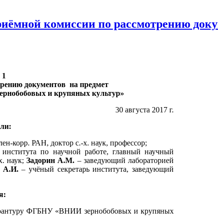
риёмной комиссии по рассмотрению доку
 1
трению документов на предмет
ернобобовых и крупяных культур»
30 августа 2017 г.
ли:
ен-корр. РАН, доктор с.-х. наук, профессор;
института по научной работе, главный научный
х. наук;
Задорин А.М.
– заведующий лабораторией
 А.И.
– учёный секретарь института, заведующий
я:
пирантуру ФГБНУ «ВНИИ зернобобовых и крупяных