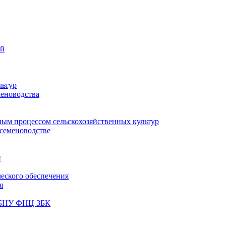
ий
льтур
меноводства
ным процессом сельскохозяйственных культур
 семеноводстве
и
ческого обеспечения
я
ФГБНУ ФНЦ ЗБК