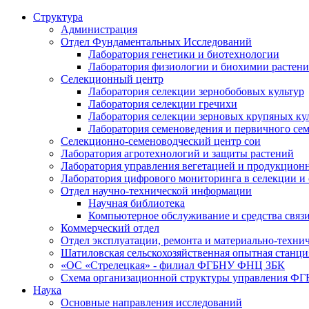
Структура
Администрация
Отдел Фундаментальных Исследований
Лаборатория генетики и биотехнологии
Лаборатория физиологии и биохимии растен
Селекционный центр
Лаборатория селекции зернобобовых культур
Лаборатория селекции гречихи
Лаборатория селекции зерновых крупяных ку
Лаборатория семеноведения и первичного се
Селекционно-семеноводческий центр сои
Лаборатория агротехнологий и защиты растений
Лаборатория управления вегетацией и продукцион
Лаборатория цифрового мониторинга в селекции и
Отдел научно-технической информации
Научная библиотека
Компьютерное обслуживание и средства связ
Коммерческий отдел
Отдел эксплуатации, ремонта и материально-техни
Шатиловская сельскохозяйственная опытная станци
«ОС «Стрелецкая» - филиал ФГБНУ ФНЦ ЗБК
Схема организационной структуры управления 
Наука
Основные направления исследований