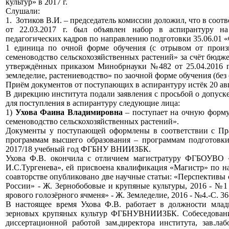
культур» в 2017 г.
Слушали:
1. Зотиков В.И. – председатель комиссии доложил, что в со
от 22.03.2017 г. был объявлен набор в аспирантуру н
педагогических кадров по направлению подготовки 35.06.01 «С
1 единица по очной форме обучения (с отрывом от произв
семеноводство сельскохозяйственных растений» за счёт бюдж
утверждённых приказом Минобрнауки №482 от 25.04.2016 г.
земледелие, растениеводство» по заочной форме обучения (без 
Приём документов от поступающих в аспирантуру истёк 20 авг
В дирекцию института подали заявления с просьбой о допуск
для поступления в аспирантуру следующие лица:
1)
Ухова Фаина Владимировна
– поступает на очную форму
семеноводство сельскохозяйственных растений».
Документы у поступающей оформлены в соответствии с Пр
программам высшего образования – программам подготовки 
2017/18 учебный год ФГБНУ ВНИИЗБК.
Ухова Ф.В. окончила с отличием магистратуру ФГБОУВО 
И.С.Тургенева», ей присвоена квалификация «Магистр» по н
соавторстве опубликовано две научные статьи: «Перспективы 
России» - Ж. Зернобобовые и крупяные культуры, 2016 - №1 
ярового голозёрного ячменя» - Ж. Земледелие, 2016 - №4.-С. 36
В настоящее время Ухова Ф.В. работает в должности млад
зерновых крупяных культур ФГБНУВНИИЗБК. Собеседование
диссертационной работой зам.директора института, зав.ла