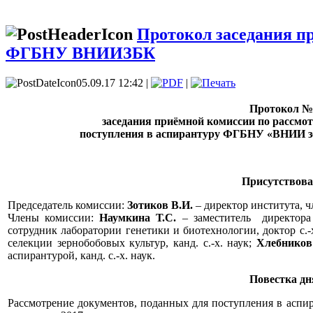
Протокол заседания п
ФГБНУ ВНИИЗБК
05.09.17 12:42 |
|
Протокол №
заседания приёмной комиссии по рассмо
поступления в аспирантуру ФГБНУ «ВНИИ з
Присутствова
Председатель комиссии:
Зотиков В.И.
– директор института, чл
Члены комиссии:
Наумкина Т.С.
– заместитель директора 
сотрудник лаборатории генетики и биотехнологии, доктор с.-
селекции зернобобовых культур, канд. с.-х. наук;
Хлебников
аспирантурой, канд. с.-х. наук.
Повестка дн
Рассмотрение документов, поданных для поступления в ас