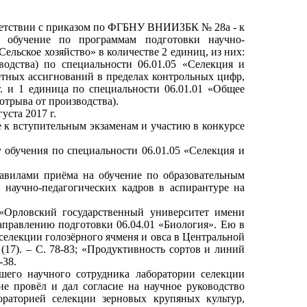
ответствии с приказом по ФГБНУ ВНИИЗБК № 28а - к
а обучение по программам подготовки научно-
ельское хозяйство» в количестве 2 единиц, из них:
одства) по специальности 06.01.05 «Селекция и
етных ассигнований в пределах контрольных цифр,
 и 1 единица по специальности 06.01.01 «Общее
отрыва от производства).
уста 2017 г.
е к вступительным экзаменам и участию в конкурсе
 обучения по специальности 06.01.05 «Селекция и
авилами приёма на обучение по образовательным
научно-педагогических кадров в аспирантуре на
«Орловский государственный университет имени
аправлению подготовки 06.04.01 «Биология». Ею в
селекции голозёрного ячменя и овса в Центральной
(17). – С. 78-83; «Продуктивность сортов и линий
-38.
шего научного сотрудника лаборатории селекции
 провёл и дал согласие на научное руководство
бораторией селекции зерновых крупяных культур,