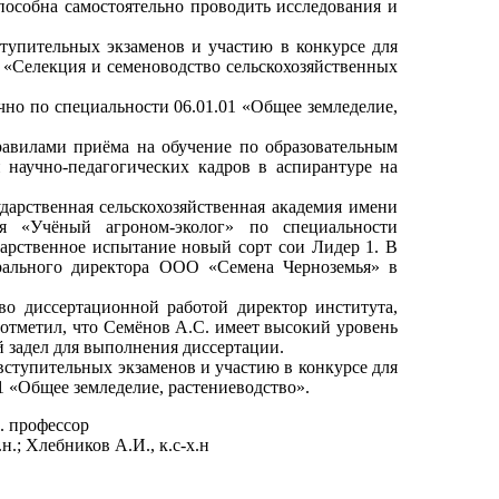
способна самостоятельно проводить исследования и
ступительных экзаменов и участию в конкурсе для
 «Селекция и семеноводство сельскохозяйственных
чно по специальности 06.01.01 «Общее земледелие,
авилами приёма на обучение по образовательным
научно-педагогических кадров в аспирантуре на
арственная сельскохозяйственная академия имени
я «Учёный агроном-эколог» по специальности
дарственное испытание новый сорт сои Лидер 1. В
ерального директора ООО «Семена Черноземья» в
во диссертационной работой директор института,
н отметил, что Семёнов А.С. имеет высокий уровень
й задел для выполнения диссертации.
вступительных экзаменов и участию в конкурсе для
1 «Общее земледелие, растениеводство».
н. профессор
.н.; Хлебников А.И., к.с-х.н