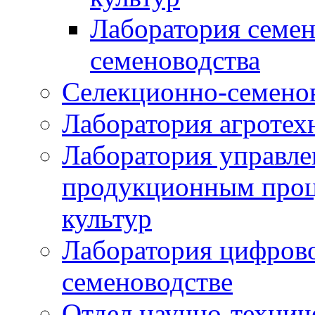
Лаборатория семен
семеноводства
Селекционно-семенов
Лаборатория агротех
Лаборатория управле
продукционным проц
культур
Лаборатория цифрово
семеноводстве
Отдел научно-техни