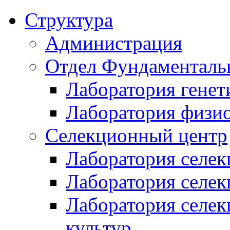
Структура
Администрация
Отдел Фундаменталь
Лаборатория генет
Лаборатория физи
Селекционный центр
Лаборатория селек
Лаборатория селек
Лаборатория селе
культур