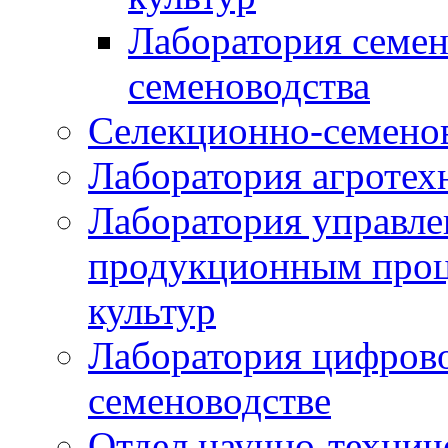
Лаборатория семен
семеноводства
Селекционно-семенов
Лаборатория агротех
Лаборатория управле
продукционным проц
культур
Лаборатория цифрово
семеноводстве
Отдел научно-техни