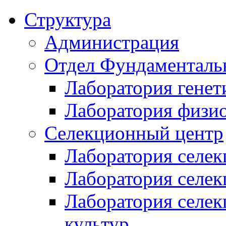
Структура
Администрация
Отдел Фундаменталь
Лаборатория генет
Лаборатория физи
Селекционный центр
Лаборатория селек
Лаборатория селек
Лаборатория селе
культур