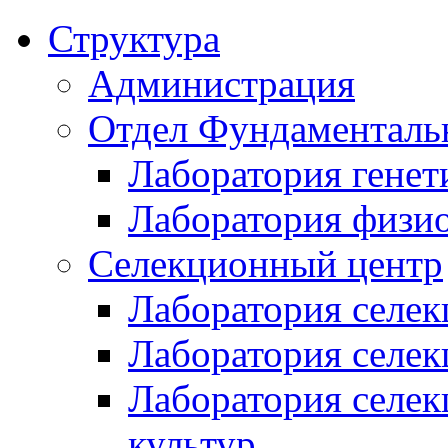
Структура
Администрация
Отдел Фундаменталь
Лаборатория генет
Лаборатория физи
Селекционный центр
Лаборатория селек
Лаборатория селек
Лаборатория селе
культур