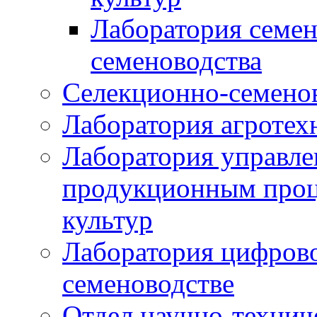
Лаборатория семен
семеноводства
Селекционно-семенов
Лаборатория агротех
Лаборатория управле
продукционным проц
культур
Лаборатория цифрово
семеноводстве
Отдел научно-техни