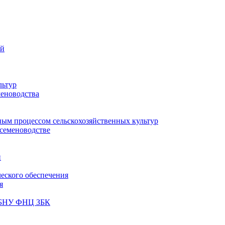
ий
льтур
меноводства
ным процессом сельскохозяйственных культур
 семеноводстве
и
ческого обеспечения
я
ФГБНУ ФНЦ ЗБК