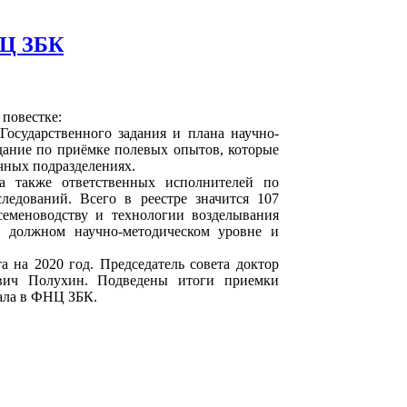
НЦ ЗБК
 повестке:
Государственного задания и плана научно-
едание по приёмке полевых опытов, которые
чных подразделениях.
а также ответственных исполнителей по
едований. Всего в реестре значится 107
семеноводству и технологии возделывания
а должном научно-методическом уровне и
а на 2020 год. Председатель совета доктор
вич Полухин. Подведены итоги приемки
ала в ФНЦ ЗБК.