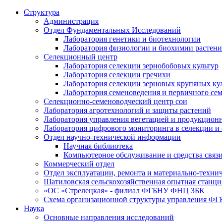
Структура
Администрация
Отдел Фундаментальных Исследований
Лаборатория генетики и биотехнологии
Лаборатория физиологии и биохимии растен
Селекционный центр
Лаборатория селекции зернобобовых культур
Лаборатория селекции гречихи
Лаборатория селекции зерновых крупяных ку
Лаборатория семеноведения и первичного се
Селекционно-семеноводческий центр сои
Лаборатория агротехнологий и защиты растений
Лаборатория управления вегетацией и продукцион
Лаборатория цифрового мониторинга в селекции и
Отдел научно-технической информации
Научная библиотека
Компьютерное обслуживание и средства связ
Коммерческий отдел
Отдел эксплуатации, ремонта и материально-техни
Шатиловская сельскохозяйственная опытная станци
«ОС «Стрелецкая» - филиал ФГБНУ ФНЦ ЗБК
Схема организационной структуры управления 
Наука
Основные направления исследований