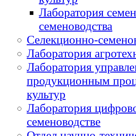
Лаборатория семен
семеноводства
Селекционно-семенов
Лаборатория агротех
Лаборатория управле
продукционным проц
культур
Лаборатория цифрово
семеноводстве
Отдел научно-техни