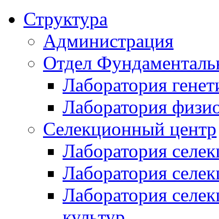
Структура
Администрация
Отдел Фундаменталь
Лаборатория генет
Лаборатория физи
Селекционный центр
Лаборатория селек
Лаборатория селек
Лаборатория селе
культур