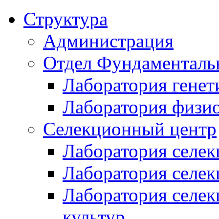
Структура
Администрация
Отдел Фундаменталь
Лаборатория генет
Лаборатория физи
Селекционный центр
Лаборатория селек
Лаборатория селек
Лаборатория селе
культур