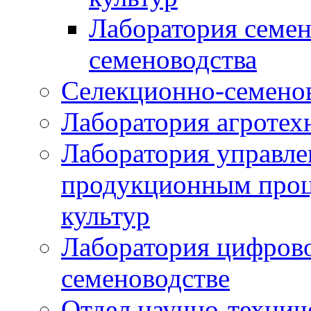
Лаборатория семен
семеноводства
Селекционно-семенов
Лаборатория агротех
Лаборатория управле
продукционным проц
культур
Лаборатория цифрово
семеноводстве
Отдел научно-техни