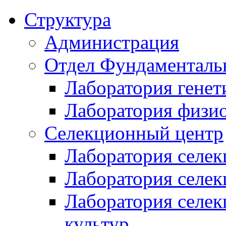
Структура
Администрация
Отдел Фундаменталь
Лаборатория генет
Лаборатория физи
Селекционный центр
Лаборатория селек
Лаборатория селек
Лаборатория селе
культур