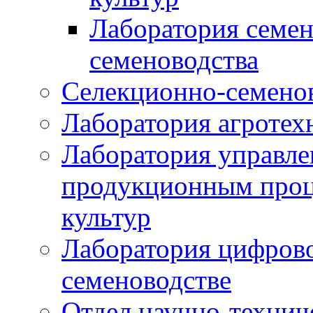
Лаборатория семен
семеноводства
Селекционно-семенов
Лаборатория агротех
Лаборатория управле
продукционным проц
культур
Лаборатория цифрово
семеноводстве
Отдел научно-техни