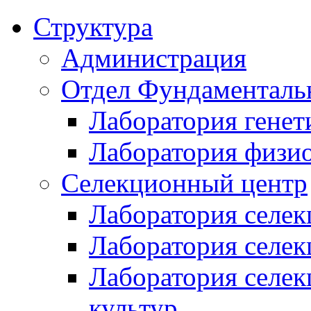
Структура
Администрация
Отдел Фундаменталь
Лаборатория генет
Лаборатория физи
Селекционный центр
Лаборатория селек
Лаборатория селек
Лаборатория селе
культур