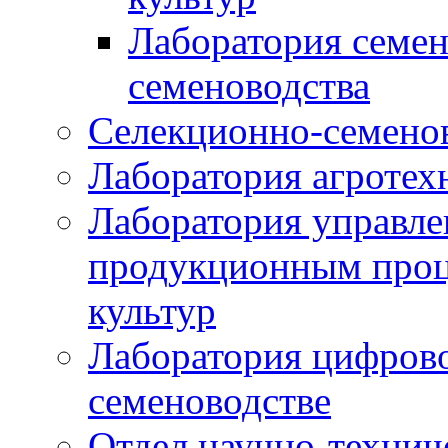
Лаборатория семен
семеноводства
Селекционно-семенов
Лаборатория агротех
Лаборатория управле
продукционным проц
культур
Лаборатория цифрово
семеноводстве
Отдел научно-техни