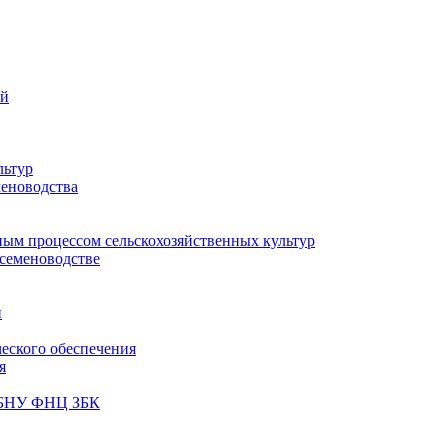
ий
льтур
меноводства
ным процессом сельскохозяйственных культур
 семеноводстве
и
ческого обеспечения
я
ФГБНУ ФНЦ ЗБК