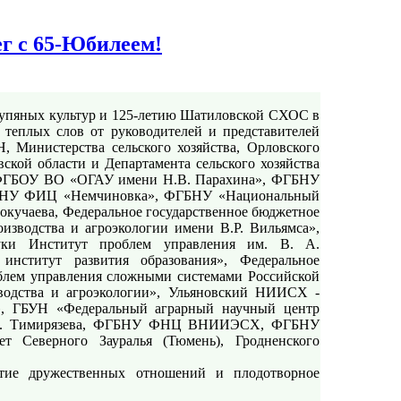
ег с 65-Юбилеем!
рупяных культур и 125-летию Шатиловской СХОС в
 теплых слов от руководителей и представителей
 Министерства сельского хозяйства, Орловского
ской области и Департамента сельского хозяйства
ег ФГБОУ ВО «ОГАУ имени Н.В. Парахина», ФГБНУ
БНУ ФИЦ «Немчиновка», ФГБНУ «Национальный
окучаева, Федеральное государственное бюджетное
зводства и агроэкологии имени В.Р. Вильямса»,
ауки Институт проблем управления им. В. А.
институт развития образования», Федеральное
блем управления сложными системами Российской
одства и агроэкологии», Ульяновский НИИСХ -
 ГБУН «Федеральный аграрный научный центр
К.А. Тимирязева, ФГБНУ ФНЦ ВНИИЭСХ, ФГБНУ
т Северного Зауралья (Тюмень), Гродненского
итие дружественных отношений и плодотворное