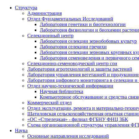
Структура
Администрация
Отдел Фундаментальных Исследований
Лаборатория генетики и биотехнологии
Лаборатория физиологии и биохимии растен
Селекционный центр
Лаборатория селекции зернобобовых культур
Лаборатория селекции гречихи
Лаборатория селекции зерновых крупяных ку
Лаборатория семеноведения и первичного се
Селекционно-семеноводческий центр сои
Лаборатория агротехнологий и защиты растений
Лаборатория управления вегетацией и продукцион
Лаборатория цифрового мониторинга в селекции и
Отдел научно-технической информации
Научная библиотека
Компьютерное обслуживание и средства связ
Коммерческий отдел
Отдел эксплуатации, ремонта и материально-техни
Шатиловская сельскохозяйственная опытная станци
«ОС «Стрелецкая» - филиал ФГБНУ ФНЦ ЗБК
Схема организационной структуры управления 
Наука
Основные направления исследований