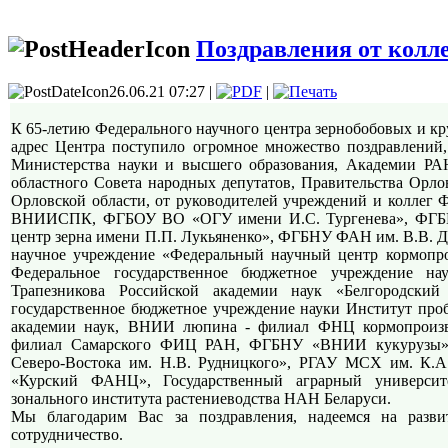
Поздравления от колл
26.06.21 07:27 |
|
К 65-летию Федерального научного центра зернобобовых и к
адрес Центра поступило огромное множество поздравлений,
Министерства науки и высшего образования, Академии РАН,
областного Совета народных депутатов, Правительства Орлов
Орловской области, от руководителей учреждений и колл
ВНИИСПК, ФГБОУ ВО «ОГУ имени И.С. Тургенева», ФГ
центр зерна имени П.П. Лукьяненко», ФГБНУ ФАН им. В.В. Д
научное учреждение «Федеральный научный центр кормопрои
Федеральное государственное бюджетное учреждение н
Трапезникова Российской академии наук «Белгородский 
государственное бюджетное учреждение науки Институт про
академии наук, ВНИИ люпина - филиал ФНЦ кормопроизв
филиал Самарского ФИЦ РАН, ФГБНУ «ВНИИ кукурузы»,
Северо-Востока им. Н.В. Рудницкого», РГАУ МСХ им. 
«Курский ФАНЦ», Государственный аграрный университе
зонального института растениеводства НАН Беларуси.
Мы благодарим Вас за поздравления, надеемся на разв
сотрудничество.