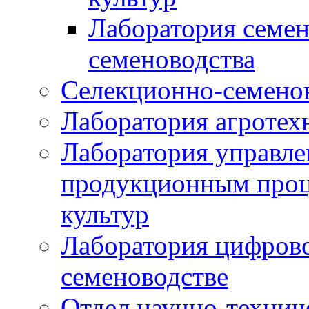
Лаборатория семен
семеноводства
Селекционно-семенов
Лаборатория агротех
Лаборатория управле
продукционным проц
культур
Лаборатория цифрово
семеноводстве
Отдел научно-техни