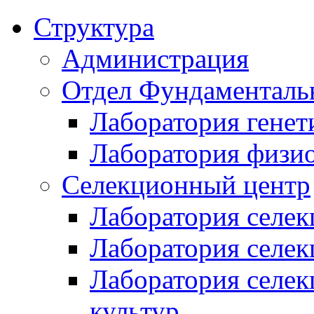
Структура
Администрация
Отдел Фундаменталь
Лаборатория генет
Лаборатория физи
Селекционный центр
Лаборатория селек
Лаборатория селек
Лаборатория селе
культур