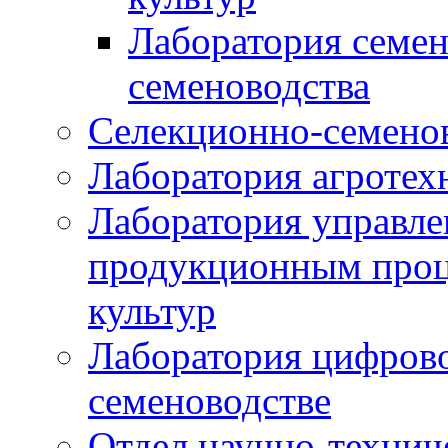
Лаборатория семен
семеноводства
Селекционно-семенов
Лаборатория агротех
Лаборатория управле
продукционным проц
культур
Лаборатория цифрово
семеноводстве
Отдел научно-техни