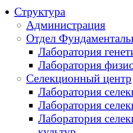
Структура
Администрация
Отдел Фундаменталь
Лаборатория генет
Лаборатория физи
Селекционный центр
Лаборатория селек
Лаборатория селек
Лаборатория селе
культур