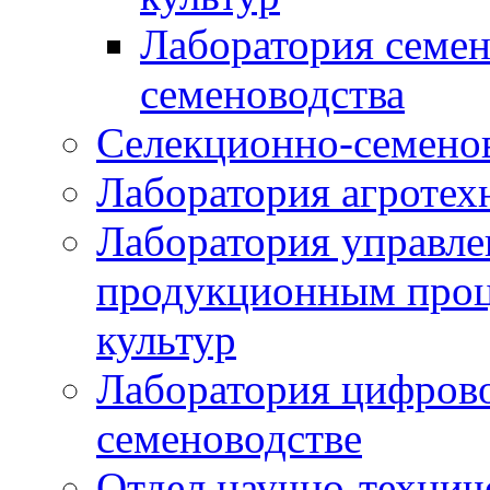
Лаборатория семен
семеноводства
Селекционно-семенов
Лаборатория агротех
Лаборатория управле
продукционным проц
культур
Лаборатория цифрово
семеноводстве
Отдел научно-техни