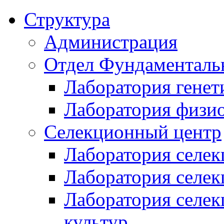
Структура
Администрация
Отдел Фундаменталь
Лаборатория генет
Лаборатория физи
Селекционный центр
Лаборатория селек
Лаборатория селек
Лаборатория селе
культур