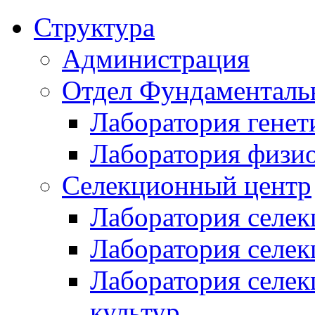
Структура
Администрация
Отдел Фундаменталь
Лаборатория генет
Лаборатория физи
Селекционный центр
Лаборатория селек
Лаборатория селек
Лаборатория селе
культур