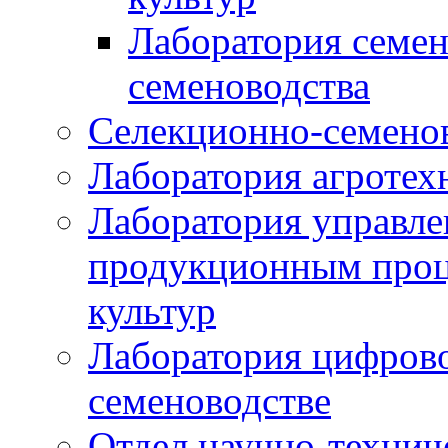
Лаборатория семен
семеноводства
Селекционно-семенов
Лаборатория агротех
Лаборатория управле
продукционным проц
культур
Лаборатория цифрово
семеноводстве
Отдел научно-техни