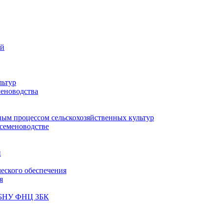
ий
льтур
меноводства
ным процессом сельскохозяйственных культур
 семеноводстве
и
ческого обеспечения
я
ФГБНУ ФНЦ ЗБК