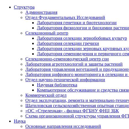
Структура
Администрация
Отдел Фундаментальных Исследований
Лаборатория генетики и биотехнологии
Лаборатория физиологии и биохимии растен
Селекционный центр
Лаборатория селекции зернобобовых культур
Лаборатория селекции гречихи
Лаборатория селекции зерновых крупяных ку
Лаборатория семеноведения и первичного се
Селекционно-семеноводческий центр сои
Лаборатория агротехнологий и защиты растений
Лаборатория управления вегетацией и продукцион
Лаборатория цифрового мониторинга в селекции и
Отдел научно-технической информации
Научная библиотека
Компьютерное обслуживание и средства связ
Коммерческий отдел
Отдел эксплуатации, ремонта и материально-техни
Шатиловская сельскохозяйственная опытная станци
«ОС «Стрелецкая» - филиал ФГБНУ ФНЦ ЗБК
Схема организационной структуры управления 
Наука
Основные направления исследований