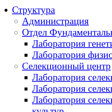
Структура
Администрация
Отдел Фундаменталь
Лаборатория генет
Лаборатория физи
Селекционный центр
Лаборатория селек
Лаборатория селек
Лаборатория селе
культур