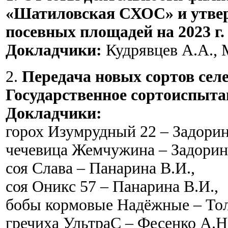
«Шатиловская СХОС» и утве
посевных площадей на 2023 г.
Докладчики:
Кудрявцев А.А., 
2.
Передача новых сортов се
Государственное сортоиспыта
Докладчики:
горох Изумрудный 22 – Задорин
чечевица Жемчужина – Задорин
соя Слава – Панарина В.И.,
соя Оникс 57 – Панарина В.И.,
бобы кормовые Надёжные – Тол
гречиха УльтраС – Фесенко А.Н