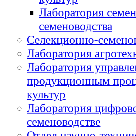
Лаборатория семен
семеноводства
Селекционно-семенов
Лаборатория агротех
Лаборатория управле
продукционным проц
культур
Лаборатория цифрово
семеноводстве
Отдел научно-техни