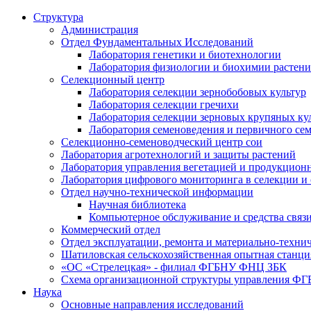
Структура
Администрация
Отдел Фундаментальных Исследований
Лаборатория генетики и биотехнологии
Лаборатория физиологии и биохимии растен
Селекционный центр
Лаборатория селекции зернобобовых культур
Лаборатория селекции гречихи
Лаборатория селекции зерновых крупяных ку
Лаборатория семеноведения и первичного се
Селекционно-семеноводческий центр сои
Лаборатория агротехнологий и защиты растений
Лаборатория управления вегетацией и продукцион
Лаборатория цифрового мониторинга в селекции и
Отдел научно-технической информации
Научная библиотека
Компьютерное обслуживание и средства связ
Коммерческий отдел
Отдел эксплуатации, ремонта и материально-техни
Шатиловская сельскохозяйственная опытная станци
«ОС «Стрелецкая» - филиал ФГБНУ ФНЦ ЗБК
Схема организационной структуры управления 
Наука
Основные направления исследований