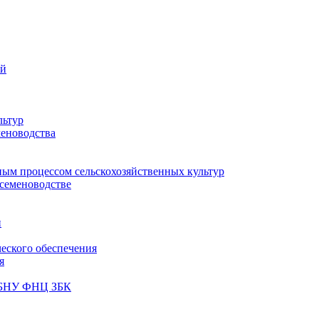
ий
льтур
меноводства
ным процессом сельскохозяйственных культур
 семеноводстве
и
ческого обеспечения
я
ФГБНУ ФНЦ ЗБК