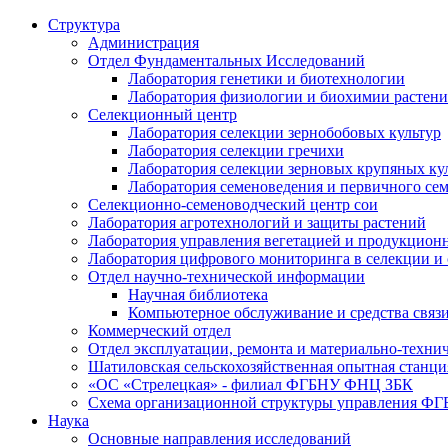
Структура
Администрация
Отдел Фундаментальных Исследований
Лаборатория генетики и биотехнологии
Лаборатория физиологии и биохимии растен
Селекционный центр
Лаборатория селекции зернобобовых культур
Лаборатория селекции гречихи
Лаборатория селекции зерновых крупяных ку
Лаборатория семеноведения и первичного се
Селекционно-семеноводческий центр сои
Лаборатория агротехнологий и защиты растений
Лаборатория управления вегетацией и продукцион
Лаборатория цифрового мониторинга в селекции и
Отдел научно-технической информации
Научная библиотека
Компьютерное обслуживание и средства связ
Коммерческий отдел
Отдел эксплуатации, ремонта и материально-техни
Шатиловская сельскохозяйственная опытная станци
«ОС «Стрелецкая» - филиал ФГБНУ ФНЦ ЗБК
Схема организационной структуры управления 
Наука
Основные направления исследований