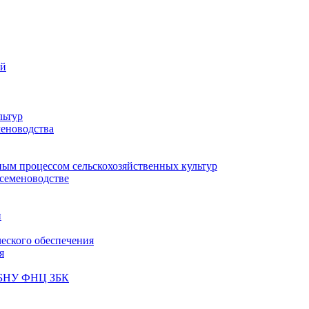
ий
льтур
меноводства
ным процессом сельскохозяйственных культур
 семеноводстве
и
ческого обеспечения
я
ФГБНУ ФНЦ ЗБК