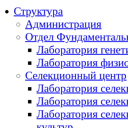
Структура
Администрация
Отдел Фундаменталь
Лаборатория генет
Лаборатория физи
Селекционный центр
Лаборатория селек
Лаборатория селек
Лаборатория селе
культур