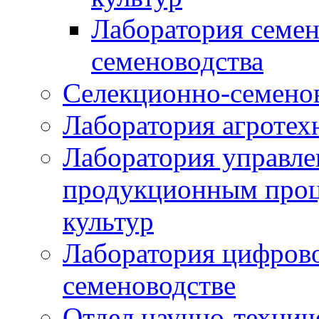
Лаборатория семен
семеноводства
Селекционно-семенов
Лаборатория агротех
Лаборатория управле
продукционным проц
культур
Лаборатория цифрово
семеноводстве
Отдел научно-техни