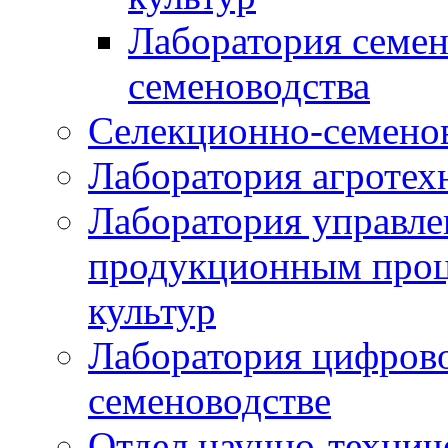
Лаборатория семен
семеноводства
Селекционно-семенов
Лаборатория агротех
Лаборатория управле
продукционным проц
культур
Лаборатория цифрово
семеноводстве
Отдел научно-техни