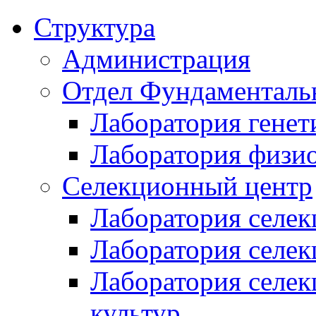
Структура
Администрация
Отдел Фундаменталь
Лаборатория генет
Лаборатория физи
Селекционный центр
Лаборатория селек
Лаборатория селек
Лаборатория селе
культур