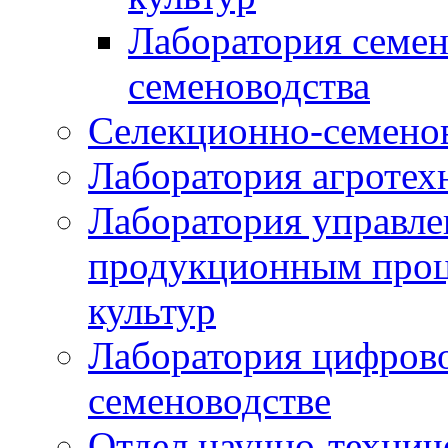
Лаборатория семен
семеноводства
Селекционно-семенов
Лаборатория агротех
Лаборатория управле
продукционным проц
культур
Лаборатория цифрово
семеноводстве
Отдел научно-техни