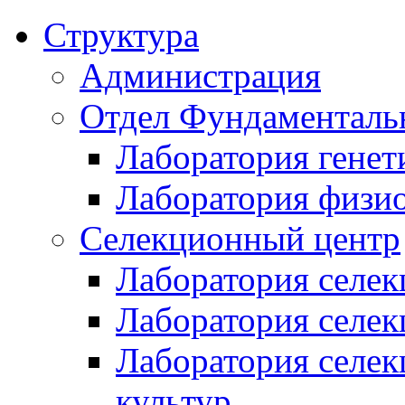
Структура
Администрация
Отдел Фундаменталь
Лаборатория генет
Лаборатория физи
Селекционный центр
Лаборатория селек
Лаборатория селек
Лаборатория селе
культур