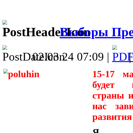
Выборы През
02.03.24 07:09 |
15-17 м
будет 
страны и
нас зав
развития
Я, П