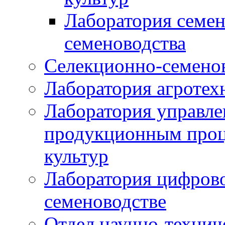
Лаборатория семен
семеноводства
Селекционно-семенов
Лаборатория агротех
Лаборатория управле
продукционным проц
культур
Лаборатория цифрово
семеноводстве
Отдел научно-техни