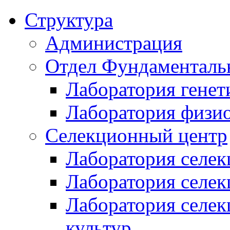
Структура
Администрация
Отдел Фундаменталь
Лаборатория генет
Лаборатория физи
Селекционный центр
Лаборатория селек
Лаборатория селек
Лаборатория селе
культур