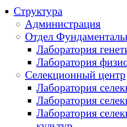
Структура
Администрация
Отдел Фундаменталь
Лаборатория генет
Лаборатория физи
Селекционный центр
Лаборатория селек
Лаборатория селек
Лаборатория селе
культур