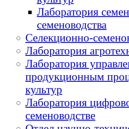
Лаборатория семен
семеноводства
Селекционно-семенов
Лаборатория агротех
Лаборатория управле
продукционным проц
культур
Лаборатория цифрово
семеноводстве
Отдел научно-техни