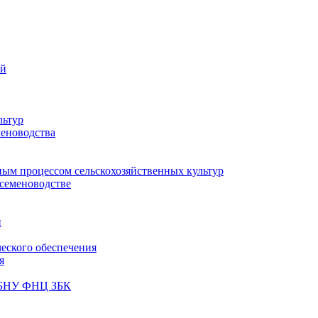
ий
льтур
меноводства
ным процессом сельскохозяйственных культур
 семеноводстве
и
ческого обеспечения
я
ФГБНУ ФНЦ ЗБК