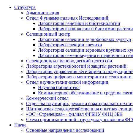
Структура
Администрация
Отдел Фундаментальных Исследований
Лаборатория генетики и биотехнологии
Лаборатория физиологии и биохимии растен
Селекционный центр
Лаборатория селекции зернобобовых культур
Лаборатория селекции гречихи
Лаборатория селекции зерновых крупяных ку
Лаборатория семеноведения и первичного се
Селекционно-семеноводческий центр сои
Лаборатория агротехнологий и защиты растений
Лаборатория управления вегетацией и продукцион
Лаборатория цифрового мониторинга в селекции и
Отдел научно-технической информации
Научная библиотека
Компьютерное обслуживание и средства связ
Коммерческий отдел
Отдел эксплуатации, ремонта и материально-техни
Шатиловская сельскохозяйственная опытная станци
«ОС «Стрелецкая» - филиал ФГБНУ ФНЦ ЗБК
Схема организационной структуры управления 
Наука
Основные направления исследований