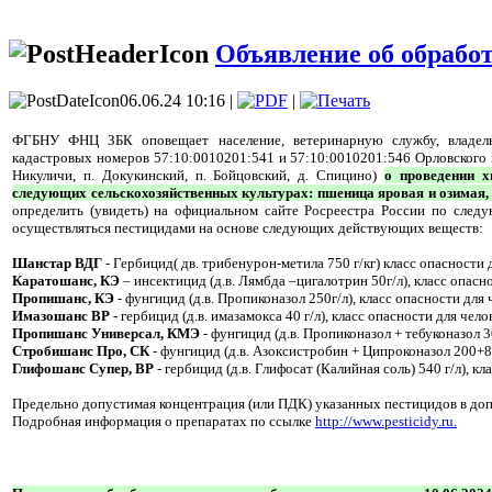
Объявление об обработке
06.06.24 10:16 |
|
ФГБНУ ФНЦ ЗБК оповещает население, ветеринарную службу, владель
кадастровых номеров 57:10:0010201:541 и 57:10:0010201:546 Орловского 
Никуличи, п. Докукинский, п. Бойцовский, д. Спицино)
о проведении х
следующих сельскохозяйственных культурах: пшеница яровая и озимая, я
определить (увидеть) на официальном сайте Росреестра России по след
осуществляться пестицидами на основе следующих действующих веществ:
Шанстар ВДГ
- Гербицид( дв. трибенурон-метила 750 г/кг) класс опасности дл
Каратошанс, КЭ
– инсектицид (д.в. Лямбда –цигалотрин 50г/л), класс опаснос
Пропишанс, КЭ
- фунгицид (д.в. Пропиконазол 250г/л), класс опасности для ч
Имазошанс ВР -
гербицид (д.в. имазамокса 40 г/л), класс опасности для челове
Пропишанс Универсал, КМЭ
- фунгицид (д.в. Пропиконазол + тебуконазол 30
Стробишанс Про, СК
- фунгицид (д.в. Азоксистробин + Ципроконазол 200+80 г
Глифошанс Супер, ВР
- гербицид (д.в. Глифосат (Калийная соль) 540 г/л), кла
Предельно допустимая концентрация (или ПДК) указанных пестицидов в до
Подробная информация о препаратах по ссылке
http://www.pesticidy.ru.