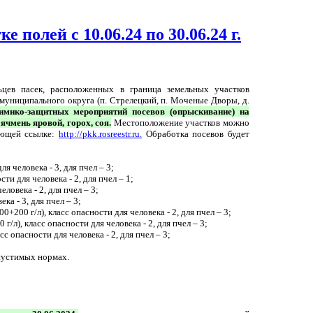
 полей с 10.06.24 по 30.06.24 г.
цев пасек, расположенных в граница земельных участков
муниципального округа (п. Стрелецкий, п. Моченые Дворы, д.
имико-защитных мероприятий посевов (опрыскивание) на
чмень яровой, горох, соя.
Местоположение участков можно
ующей ссылке:
http://pkk.rosreestr.ru.
Обработка посевов будет
я человека - 3, для пчел – 3;
ти для человека - 2, для пчел – 1;
еловека - 2, для пчел – 3;
ка - 3, для пчел – 3;
0+200 г/л), класс опасности для человека - 2, для пчел – 3;
/л), класс опасности для человека - 2, для пчел – 3;
сс опасности для человека - 2, для пчел – 3;
пустимых нормах.