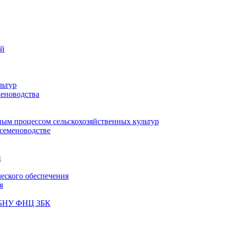
ий
льтур
меноводства
ным процессом сельскохозяйственных культур
 семеноводстве
и
ческого обеспечения
я
ФГБНУ ФНЦ ЗБК