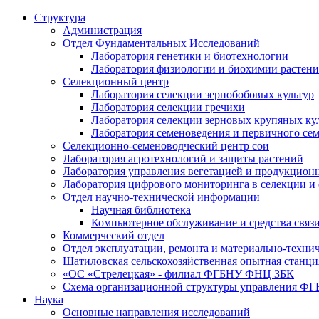
Структура
Администрация
Отдел Фундаментальных Исследований
Лаборатория генетики и биотехнологии
Лаборатория физиологии и биохимии растен
Селекционный центр
Лаборатория селекции зернобобовых культур
Лаборатория селекции гречихи
Лаборатория селекции зерновых крупяных ку
Лаборатория семеноведения и первичного се
Селекционно-семеноводческий центр сои
Лаборатория агротехнологий и защиты растений
Лаборатория управления вегетацией и продукцион
Лаборатория цифрового мониторинга в селекции и
Отдел научно-технической информации
Научная библиотека
Компьютерное обслуживание и средства связ
Коммерческий отдел
Отдел эксплуатации, ремонта и материально-техни
Шатиловская сельскохозяйственная опытная станци
«ОС «Стрелецкая» - филиал ФГБНУ ФНЦ ЗБК
Схема организационной структуры управления 
Наука
Основные направления исследований