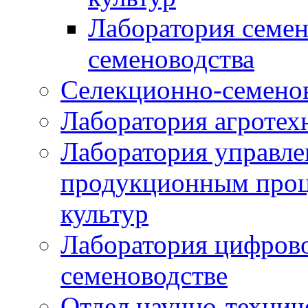
Лаборатория семен
семеноводства
Селекционно-семенов
Лаборатория агротех
Лаборатория управле
продукционным проц
культур
Лаборатория цифрово
семеноводстве
Отдел научно-техни