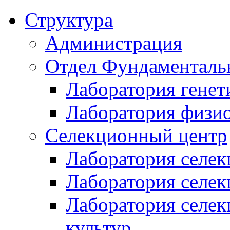
Структура
Администрация
Отдел Фундаменталь
Лаборатория генет
Лаборатория физи
Селекционный центр
Лаборатория селек
Лаборатория селек
Лаборатория селе
культур