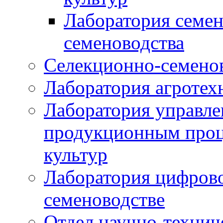
Лаборатория семен
семеноводства
Селекционно-семенов
Лаборатория агротех
Лаборатория управле
продукционным проц
культур
Лаборатория цифрово
семеноводстве
Отдел научно-техни