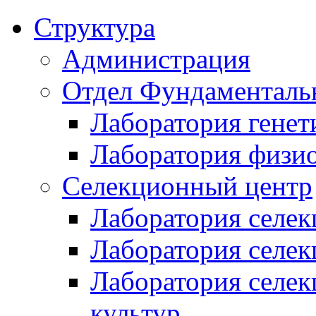
Структура
Администрация
Отдел Фундаменталь
Лаборатория генет
Лаборатория физи
Селекционный центр
Лаборатория селек
Лаборатория селек
Лаборатория селе
культур