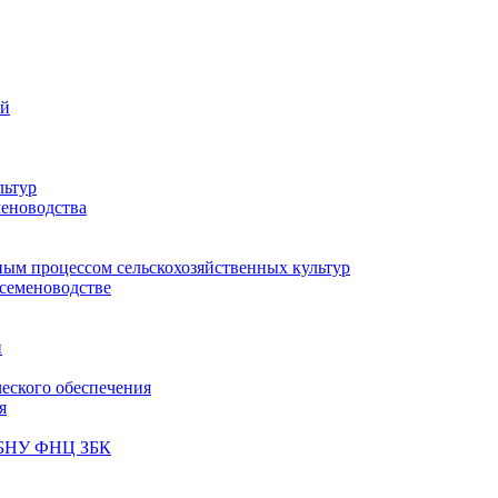
ий
льтур
меноводства
ным процессом сельскохозяйственных культур
 семеноводстве
и
ческого обеспечения
я
ФГБНУ ФНЦ ЗБК