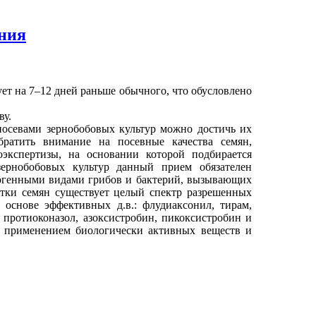
ния
ует на 7–12 дней раньше обычного, что обусловлено
ву.
посевами зернобобовых культур можно достичь их
братить внимание на посевные качества семян,
экспертизы, на основании которой подбирается
зернобобовых культур данный прием обязателен
тогенными видами грибов и бактерий, вызывающих
отки семян существует целый спектр разрешенных
основе эффективных д.в.: флудиаксонил, тирам,
, протиоконазол, азоксистробин, пикоксистробин и
с применением биологически активных веществ и