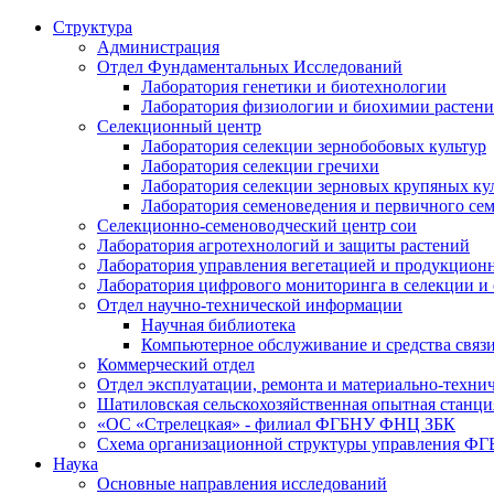
Структура
Администрация
Отдел Фундаментальных Исследований
Лаборатория генетики и биотехнологии
Лаборатория физиологии и биохимии растен
Селекционный центр
Лаборатория селекции зернобобовых культур
Лаборатория селекции гречихи
Лаборатория селекции зерновых крупяных ку
Лаборатория семеноведения и первичного се
Селекционно-семеноводческий центр сои
Лаборатория агротехнологий и защиты растений
Лаборатория управления вегетацией и продукцион
Лаборатория цифрового мониторинга в селекции и
Отдел научно-технической информации
Научная библиотека
Компьютерное обслуживание и средства связ
Коммерческий отдел
Отдел эксплуатации, ремонта и материально-техни
Шатиловская сельскохозяйственная опытная станци
«ОС «Стрелецкая» - филиал ФГБНУ ФНЦ ЗБК
Схема организационной структуры управления 
Наука
Основные направления исследований