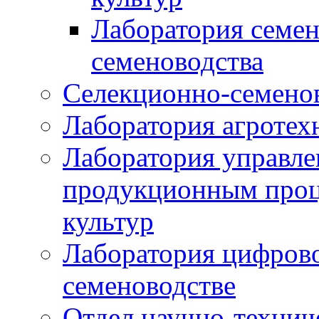
Лаборатория семен
семеноводства
Селекционно-семенов
Лаборатория агротех
Лаборатория управле
продукционным проц
культур
Лаборатория цифрово
семеноводстве
Отдел научно-техни