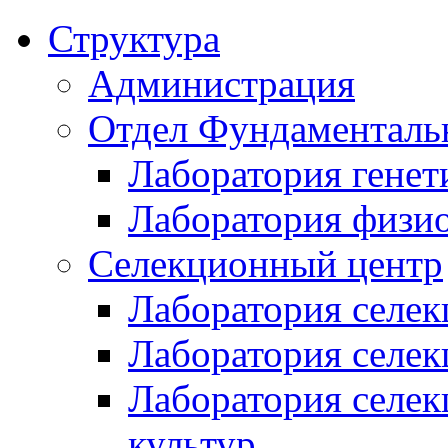
Структура
Администрация
Отдел Фундаменталь
Лаборатория генет
Лаборатория физи
Селекционный центр
Лаборатория селек
Лаборатория селек
Лаборатория селе
культур