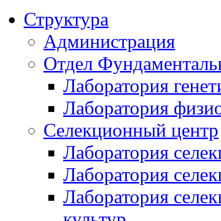
Структура
Администрация
Отдел Фундаменталь
Лаборатория генет
Лаборатория физи
Селекционный центр
Лаборатория селек
Лаборатория селек
Лаборатория селе
культур