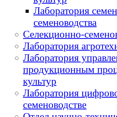
Лаборатория семен
семеноводства
Селекционно-семенов
Лаборатория агротех
Лаборатория управле
продукционным проц
культур
Лаборатория цифрово
семеноводстве
Отдел научно-техни