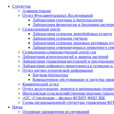
Структура
Администрация
Отдел Фундаментальных Исследований
Лаборатория генетики и биотехнологии
Лаборатория физиологии и биохимии растен
Селекционный центр
Лаборатория селекции зернобобовых культур
Лаборатория селекции гречихи
Лаборатория селекции зерновых крупяных ку
Лаборатория семеноведения и первичного се
Селекционно-семеноводческий центр сои
Лаборатория агротехнологий и защиты растений
Лаборатория управления вегетацией и продукцион
Лаборатория цифрового мониторинга в селекции и
Отдел научно-технической информации
Научная библиотека
Компьютерное обслуживание и средства связ
Коммерческий отдел
Отдел эксплуатации, ремонта и материально-техни
Шатиловская сельскохозяйственная опытная станци
«ОС «Стрелецкая» - филиал ФГБНУ ФНЦ ЗБК
Схема организационной структуры управления 
Наука
Основные направления исследований