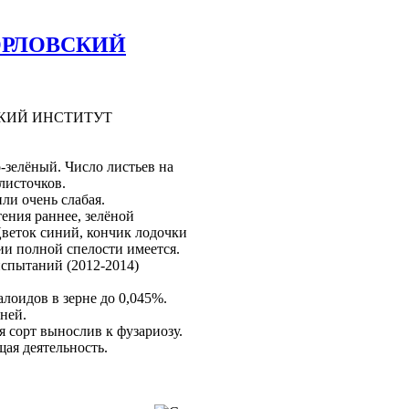
 ОРЛОВСКИЙ
КИЙ ИНСТИТУТ
-зелёный. Число листьев на
 листочков.
ли очень слабая.
ения раннее, зелёной
 Цветок синий, кончик лодочки
ии полной спелости имеется.
испытаний (2012-2014)
лоидов в зерне до 0,045%.
ней.
я сорт вынослив к фузариозу.
ая деятельность.