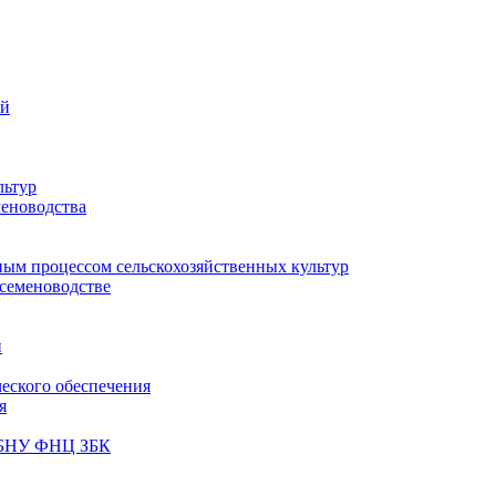
ий
льтур
меноводства
ным процессом сельскохозяйственных культур
 семеноводстве
и
ческого обеспечения
я
ФГБНУ ФНЦ ЗБК