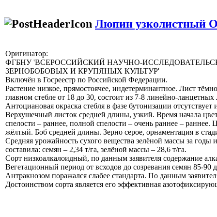
Люпин узколистный
Оригинатор:
ФГБНУ 'ВСЕРОССИЙСКИЙ НАУЧНО-ИССЛЕДОВАТЕЛЬС
ЗЕРНОБОБОВЫХ И КРУПЯНЫХ КУЛЬТУР'
Включён в Госреестр по Российской Федерации.
Растение низкое, прямостоячее, индетерминантное. Лист тёмно
главном стебле от 18 до 30, состоит из 7-8 линейно-ланцетных
Антоциановая окраска стебля в фазе бутонизации отсутствует и
Верхушечный листок средней длины, узкий. Время начала цвет
спелости – раннее, полной спелости – очень раннее – раннее.
жёлтый. Боб средней длины. Зерно серое, орнаментация в стад
Средняя урожайность сухого вещества зелёной массы за годы 
составила: семян – 2,34 т/га, зелёной массы – 28,6 т/га.
Сорт низкоалкалоидный, по данным заявителя содержание алка
Вегетационный период от всходов до созревания семян 85-90 д
Антракнозом поражался слабее стандарта. По данным заявител
Достоинством сорта является его эффективная азотофиксирующ