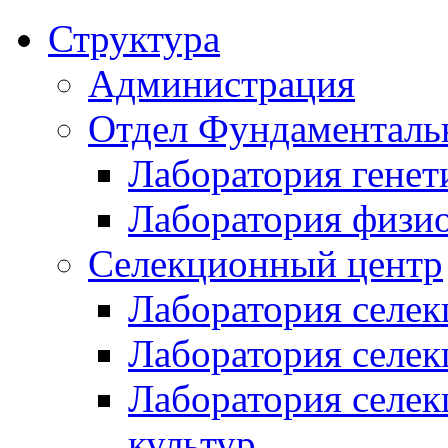
Структура
Администрация
Отдел Фундаменталь
Лаборатория генет
Лаборатория физи
Селекционный центр
Лаборатория селек
Лаборатория селек
Лаборатория селе
культур