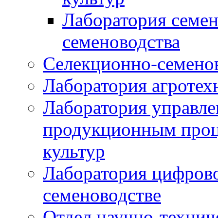
Лаборатория семен
семеноводства
Селекционно-семенов
Лаборатория агротех
Лаборатория управле
продукционным проц
культур
Лаборатория цифрово
семеноводстве
Отдел научно-техни