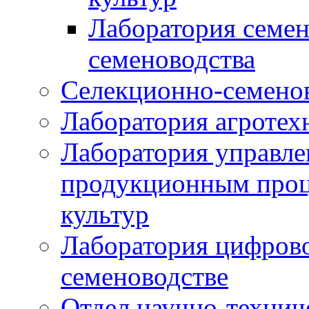
Лаборатория семен
семеноводства
Селекционно-семенов
Лаборатория агротех
Лаборатория управле
продукционным проц
культур
Лаборатория цифрово
семеноводстве
Отдел научно-техни