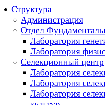
Структура
Администрация
Отдел Фундаменталь
Лаборатория генет
Лаборатория физи
Селекционный центр
Лаборатория селек
Лаборатория селек
Лаборатория селе
культур