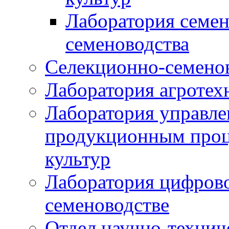
Лаборатория семен
семеноводства
Селекционно-семенов
Лаборатория агротех
Лаборатория управле
продукционным проц
культур
Лаборатория цифрово
семеноводстве
Отдел научно-техни