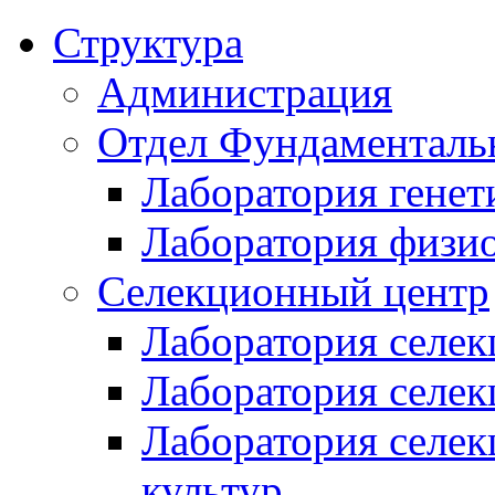
Структура
Администрация
Отдел Фундаменталь
Лаборатория генет
Лаборатория физи
Селекционный центр
Лаборатория селек
Лаборатория селек
Лаборатория селе
культур