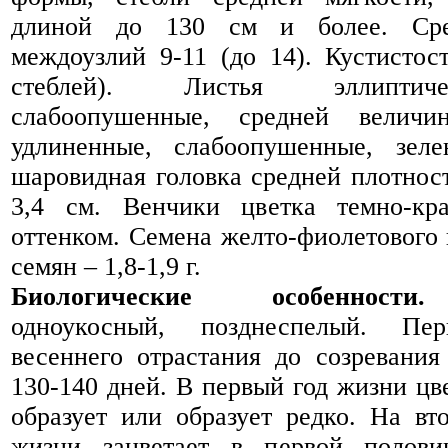
длиной до 130 см и более. Сре
междоузлий 9-11 (до 14). Кустистос
стеблей). Листья эллиптич
слабоопушенные, средней величи
удлиненные, слабоопушенные, зел
шаровидная головка средней плотност
3,4 см. Венчики цветка темно-кр
оттенком. Семена желто-фиолетового 
семян – 1,8-1,9 г.
Биологические особенности.
Д
одноукосный, позднеспелый. Пе
весеннего отрастания до созревания
130-140 дней. В первый год жизни цв
образует или образует редко. На вт
жизни зацветает в первой полови