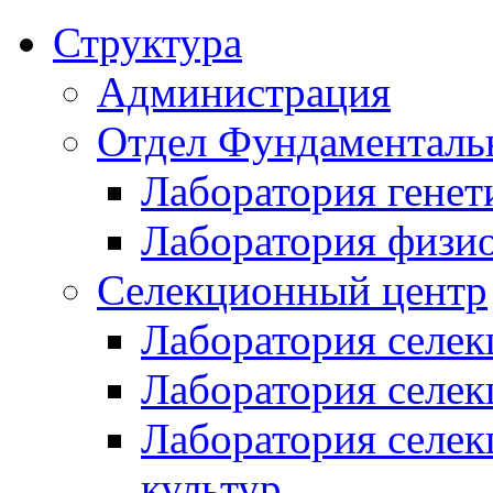
Структура
Администрация
Отдел Фундаменталь
Лаборатория генет
Лаборатория физи
Селекционный центр
Лаборатория селек
Лаборатория селек
Лаборатория селе
культур