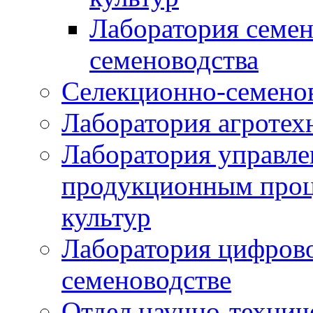
Лаборатория семен
семеноводства
Селекционно-семенов
Лаборатория агротех
Лаборатория управле
продукционным проц
культур
Лаборатория цифрово
семеноводстве
Отдел научно-техни