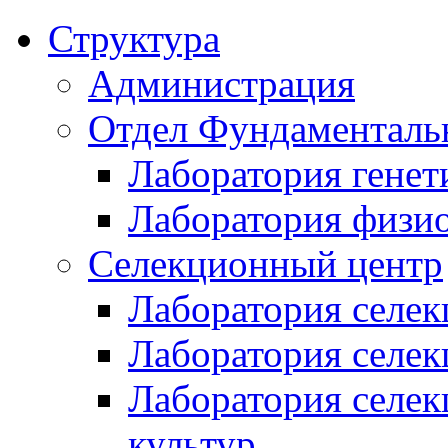
Структура
Администрация
Отдел Фундаменталь
Лаборатория генет
Лаборатория физи
Селекционный центр
Лаборатория селек
Лаборатория селек
Лаборатория селе
культур