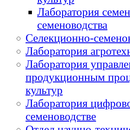
Лаборатория семен
семеноводства
Селекционно-семенов
Лаборатория агротех
Лаборатория управле
продукционным проц
культур
Лаборатория цифрово
семеноводстве
Отдел научно-техни