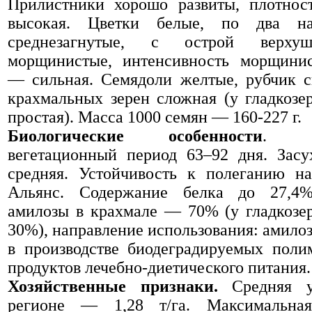
Прилистники хорошо развиты, плотност
высокая. Цветки белые, по два н
среднезагнутые, с острой верху
морщинистые, интенсивность морщинис
— сильная. Семядоли желтые, рубчик с
крахмальных зерен сложная (у гладкоз
простая). Масса 1000 семян — 160-227 г.
Биологические особенности
. Ср
вегетационный период 63–92 дня. Засу
средняя. Устойчивость к полеганию на
Альянс. Содержание белка до 27,4%
амилозы в крахмале — 70% (у гладкозе
30%), направление использования: амило
в производстве биодеградируемых поли
продуктов лечебно-диетического питания.
Хозяйственные признаки.
Средняя у
регионе — 1,28 т/га. Максимальная