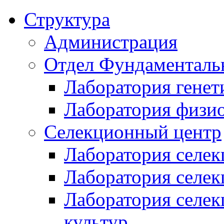
Структура
Администрация
Отдел Фундаменталь
Лаборатория генет
Лаборатория физи
Селекционный центр
Лаборатория селек
Лаборатория селек
Лаборатория селе
культур