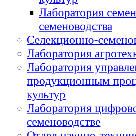
Лаборатория семен
семеноводства
Селекционно-семенов
Лаборатория агротех
Лаборатория управле
продукционным проц
культур
Лаборатория цифрово
семеноводстве
Отдел научно-техни