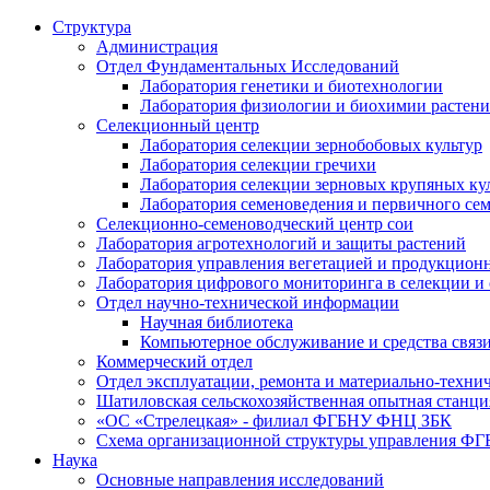
Структура
Администрация
Отдел Фундаментальных Исследований
Лаборатория генетики и биотехнологии
Лаборатория физиологии и биохимии растен
Селекционный центр
Лаборатория селекции зернобобовых культур
Лаборатория селекции гречихи
Лаборатория селекции зерновых крупяных ку
Лаборатория семеноведения и первичного се
Селекционно-семеноводческий центр сои
Лаборатория агротехнологий и защиты растений
Лаборатория управления вегетацией и продукцион
Лаборатория цифрового мониторинга в селекции и
Отдел научно-технической информации
Научная библиотека
Компьютерное обслуживание и средства связ
Коммерческий отдел
Отдел эксплуатации, ремонта и материально-техни
Шатиловская сельскохозяйственная опытная станци
«ОС «Стрелецкая» - филиал ФГБНУ ФНЦ ЗБК
Схема организационной структуры управления 
Наука
Основные направления исследований