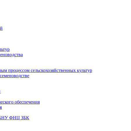
ий
льтур
меноводства
ным процессом сельскохозяйственных культур
 семеноводстве
и
ческого обеспечения
я
ФГБНУ ФНЦ ЗБК