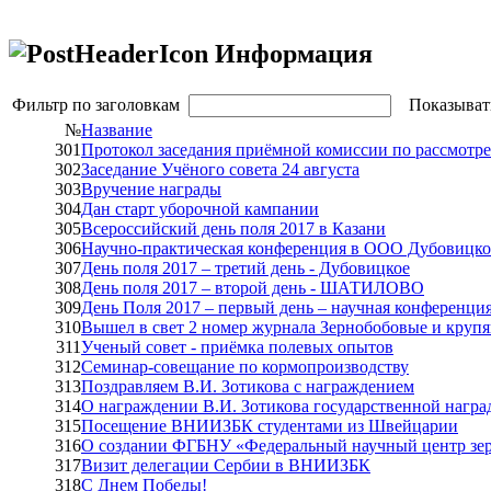
Информация
Фильтр по заголовкам
Показыват
№
Название
301
Протокол заседания приёмной комиссии по рассмот
302
Заседание Учёного совета 24 августа
303
Вручение награды
304
Дан старт уборочной кампании
305
Всероссийский день поля 2017 в Казани
306
Научно-практическая конференция в ООО Дубовицко
307
День поля 2017 – третий день - Дубовицкое
308
День поля 2017 – второй день - ШАТИЛОВО
309
День Поля 2017 – первый день – научная конферен
310
Вышел в свет 2 номер журнала Зернобобовые и крупя
311
Ученый совет - приёмка полевых опытов
312
Семинар-совещание по кормопроизводству
313
Поздравляем В.И. Зотикова с награждением
314
О награждении В.И. Зотикова государственной нагр
315
Посещение ВНИИЗБК студентами из Швейцарии
316
О создании ФГБНУ «Федеральный научный центр зер
317
Визит делегации Сербии в ВНИИЗБК
318
С Днем Победы!