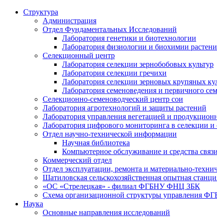
Структура
Администрация
Отдел Фундаментальных Исследований
Лаборатория генетики и биотехнологии
Лаборатория физиологии и биохимии растен
Селекционный центр
Лаборатория селекции зернобобовых культур
Лаборатория селекции гречихи
Лаборатория селекции зерновых крупяных ку
Лаборатория семеноведения и первичного се
Селекционно-семеноводческий центр сои
Лаборатория агротехнологий и защиты растений
Лаборатория управления вегетацией и продукцион
Лаборатория цифрового мониторинга в селекции и
Отдел научно-технической информации
Научная библиотека
Компьютерное обслуживание и средства связ
Коммерческий отдел
Отдел эксплуатации, ремонта и материально-техни
Шатиловская сельскохозяйственная опытная станци
«ОС «Стрелецкая» - филиал ФГБНУ ФНЦ ЗБК
Схема организационной структуры управления 
Наука
Основные направления исследований