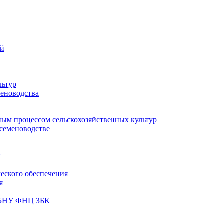
ий
льтур
меноводства
ным процессом сельскохозяйственных культур
 семеноводстве
и
ческого обеспечения
я
ФГБНУ ФНЦ ЗБК