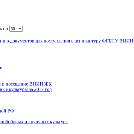
ь по
рению документов для поступления в аспирантуру ФГБНУ ВНИ
е
ция и посещение ВНИИЗБК
ные культуры за 2017 год
адой РФ
нобобовых и крупяных культур»